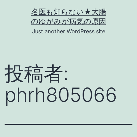
コ
名医も知らない★大腸
ン
のゆがみが病気の原因
テ
Just another WordPress site
ン
ツ
へ
投稿者:
ス
キ
phrh805066
ッ
プ